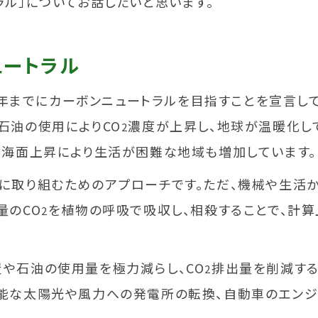
ラル」についてお話したいと思います。
ュートラル
050年までにカーボンニュートラルを目指すことを宣言
石油の使用によりCO
濃度が上昇し、地球が温暖化し
2
、海面上昇により生活が困難な地域も増加しています。
に取り組むためのアプローチです。ただ、機械や生活か
量のCO
を植物の呼吸で吸収し、相殺することで、計
2
や石油の使用量を極力減らし、CO
排出量を削減する
2
可能な太陽光や風力への発電所の転換、自動車のエン