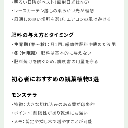
・明るい日陰がベスト（直射日光はNG）
・レースカーテン越しの柔らかい光が理想
・風通しの良い場所を選び、エアコンの風は避ける
肥料の与え方とタイミング
・
生育期（春〜秋）
：月1回、緩効性肥料や薄めた液肥
・
冬（休眠期）
：肥料は基本的に与えない
・肥料焼けを防ぐため、説明書の用量を守る
初心者におすすめの観葉植物3選
モンステラ
・特徴：大きな切れ込みのある葉が印象的
・ポイント：耐陰性があり乾燥にも強い
・メモ：剪定や挿し木で増やすことが可能