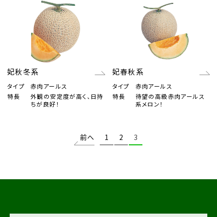
妃秋冬系
妃春秋系
タイプ
赤肉アールス
タイプ
赤肉アールス
特長
外観の安定度が高く、日持
特長
待望の高級赤肉アールス
ちが良好！
系メロン！
前へ
1
2
3