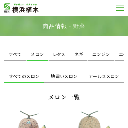
商品情報 - 野菜
すべて
メロン
レタス
ネギ
ニンジン
エダ
すべてのメロン
地這いメロン
アールスメロン
メロン一覧