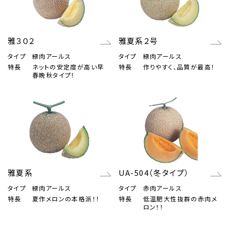
雅３０２
雅夏系２号
タイプ
緑肉アールス
タイプ
緑肉アールス
特長
ネットの安定度が高い早
特長
作りやすく、品質が最高！
春晩秋タイプ！
雅夏系
UA-504（冬タイプ）
タイプ
緑肉アールス
タイプ
赤肉アールス
特長
夏作メロンの本格派！！
特長
低温肥大性抜群の赤肉メ
ロン！！